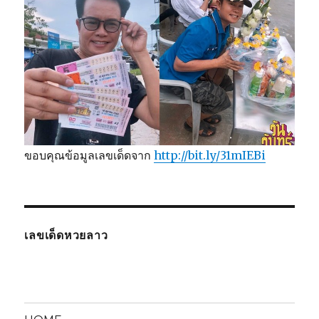
ขอบคุณข้อมูลเลขเด็ดจาก
http://bit.ly/31mIEBi
เลขเด็ดหวยลาว