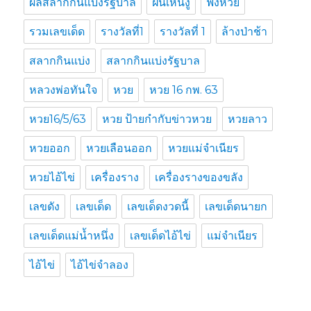
ผลสลากกินแบ่งรัฐบาล
ฝันเห็นงู
ฟังหวย
รวมเลขเด็ด
รางวัลที่1
รางวัลที่ 1
ล้างป่าช้า
สลากกินแบ่ง
สลากกินแบ่งรัฐบาล
หลวงพ่อทันใจ
หวย
หวย 16 กพ. 63
หวย16/5/63
หวย ป้ายกำกับข่าวหวย
หวยลาว
หวยออก
หวยเลือนออก
หวยแม่จำเนียร
หวยไอ้ไข่
เครื่องราง
เครื่องรางของขลัง
เลขดัง
เลขเด็ด
เลขเด็ดงวดนี้
เลขเด็ดนายก
เลขเด็ดแม่น้ำหนึ่ง
เลขเด็ดไอ้ไข่
แม่จำเนียร
ไอ้ไข่
ไอ้ไข่จำลอง