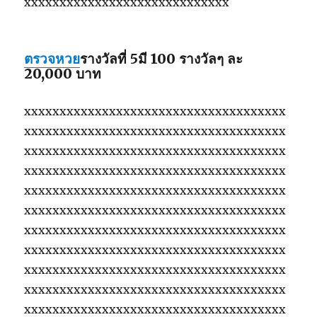
xxxxxxxxxxxxxxxxxxxxxxxxxxxxx
ตรวจหวย
รางวัลที่ 5
มี 100 รางวัลๆ ละ
20,000 บาท
xxxxxxxxxxxxxxxxxxxxxxxxxxxxxxxxxxxxx
xxxxxxxxxxxxxxxxxxxxxxxxxxxxxxxxxxxxx
xxxxxxxxxxxxxxxxxxxxxxxxxxxxxxxxxxxxx
xxxxxxxxxxxxxxxxxxxxxxxxxxxxxxxxxxxxx
xxxxxxxxxxxxxxxxxxxxxxxxxxxxxxxxxxxxx
xxxxxxxxxxxxxxxxxxxxxxxxxxxxxxxxxxxxx
xxxxxxxxxxxxxxxxxxxxxxxxxxxxxxxxxxxxx
xxxxxxxxxxxxxxxxxxxxxxxxxxxxxxxxxxxxx
xxxxxxxxxxxxxxxxxxxxxxxxxxxxxxxxxxxxx
xxxxxxxxxxxxxxxxxxxxxxxxxxxxxxxxxxxxx
xxxxxxxxxxxxxxxxxxxxxxxxxxxxxxxxxxxxx