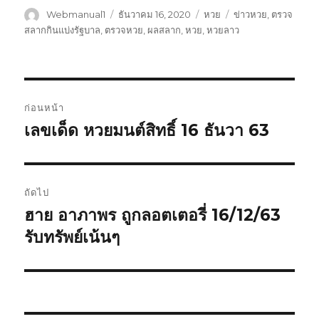
ผู้
Webmanual1
เขียน
ธันวาคม 16, 2020
หมวด
หวย
ป้าย
ข่าวหวย
,
ตรวจ
เขียน
เมื่อ
หมู่
กำกับ
สลากกินแบ่งรัฐบาล
,
ตรวจหวย
,
ผลสลาก
,
หวย
,
หวยลาว
เมนู
ก่อนหน้า
นำทาง
เลขเด็ด หวยมนต์สิทธิ์ 16 ธันวา 63
เรื่อง
ก่อน
เรื่อง
หน้า:
ถัดไป
ฮาย อาภาพร ถูกลอตเตอรี่ 16/12/63
เรื่อง
รับทรัพย์เน้นๆ
ต่อ
ไป: