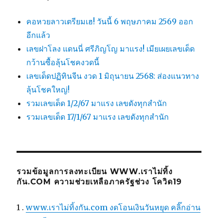
คอหวยลาวเตรียมเฮ! วันนี้ 6 พฤษภาคม 2569 ออก
อีกแล้ว
เลขฝาโลง แดนนี่ ศรีภิญโญ มาแรง! เมียเผยเลขเด็ด
กว้านซื้อลุ้นโชคงวดนี้
เลขเด็ดปฏิทินจีน งวด 1 มิถุนายน 2568: ส่องแนวทาง
ลุ้นโชคใหญ่!
รวมเลขเด็ด 1/2/67 มาแรง เลขดังทุกสำนัก
รวมเลขเด็ด 17/1/67 มาแรง เลขดังทุกสำนัก
รวมข้อมูลการลงทะเบียน WWW.เราไม่ทิ้ง
กัน.COM ความช่วยเหลือภาครัฐช่วง โควิด19
1 .
www.เราไม่ทิ้งกัน.com งดโอนเงินวันหยุด คลิ๊กอ่าน