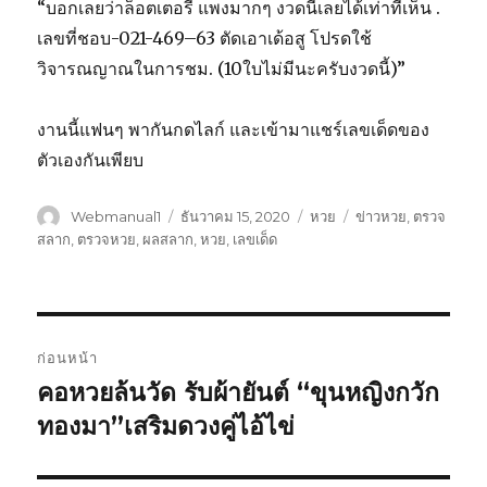
“บอกเลยว่าล็อตเตอรี่ แพงมากๆ งวดนี้เลยได้เท่าที่เห็น .
เลขที่ชอบ-021-469–63 ตัดเอาเด้อสู โปรดใช้
วิจารณญาณในการชม. (10ใบไม่มีนะครับงวดนี้)”
งานนี้แฟนๆ พากันกดไลก์ และเข้ามาแชร์เลขเด็ดของ
ตัวเองกันเพียบ
ผู้
Webmanual1
เขียน
ธันวาคม 15, 2020
หมวด
หวย
ป้าย
ข่าวหวย
,
ตรวจ
เขียน
เมื่อ
หมู่
กำกับ
สลาก
,
ตรวจหวย
,
ผลสลาก
,
หวย
,
เลขเด็ด
เมนู
ก่อนหน้า
นำทาง
คอหวยล้นวัด รับผ้ายันต์ “ขุนหญิงกวัก
เรื่อง
ทองมา”เสริมดวงคู่ไอ้ไข่
ก่อน
เรื่อง
หน้า: