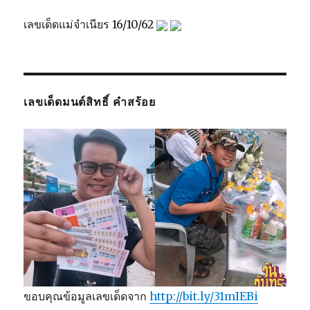
เลขเด็ดแม่จำเนียร 16/10/62
เลขเด็ดมนต์สิทธิ์ คำสร้อย
ขอบคุณข้อมูลเลขเด็ดจาก
http://bit.ly/31mIEBi