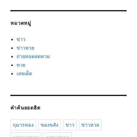
หมวดหมู่
ข่าว
ข่าวหวย
ถ่ายทอดสดหวย
หวย
เลขเด็ด
คำค้นยอดฮิต
กุมารทอง
ของขลัง
ข่าว
ข่าวหวย