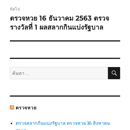
ถัดไป
ตรวจหวย 16 ธันวาคม 2563 ตรวจ
เรื่อง
รางวัลที่ 1 ผลสลากกินแบ่งรัฐบาล
ต่อ
ไป:
ค้น
ค้นหา:
ตรวจหวย
ตรวจสลากกินแบ่งรัฐบาล ตรวจหวย 16 สิงหาคม