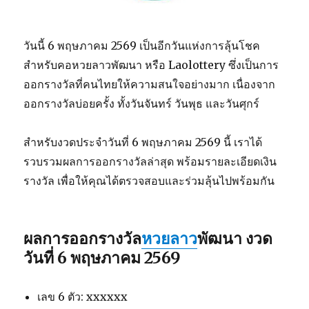
วันนี้ 6 พฤษภาคม 2569 เป็นอีกวันแห่งการลุ้นโชค
สำหรับคอหวยลาวพัฒนา หรือ Laolottery ซึ่งเป็นการ
ออกรางวัลที่คนไทยให้ความสนใจอย่างมาก เนื่องจาก
ออกรางวัลบ่อยครั้ง ทั้งวันจันทร์ วันพุธ และวันศุกร์
สำหรับงวดประจำวันที่ 6 พฤษภาคม 2569 นี้ เราได้
รวบรวมผลการออกรางวัลล่าสุด พร้อมรายละเอียดเงิน
รางวัล เพื่อให้คุณได้ตรวจสอบและร่วมลุ้นไปพร้อมกัน
ผลการออกรางวัล
หวยลาว
พัฒนา งวด
วันที่ 6 พฤษภาคม 2569
เลข 6 ตัว: xxxxxx