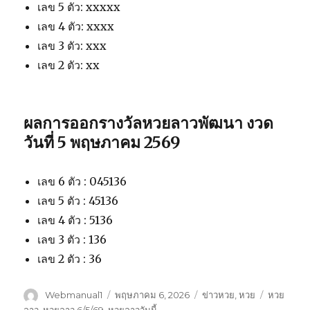
เลข 5 ตัว: xxxxx
เลข 4 ตัว: xxxx
เลข 3 ตัว: xxx
เลข 2 ตัว: xx
ผลการออกรางวัลหวยลาวพัฒนา งวด
วันที่ 5 พฤษภาคม 2569
เลข 6 ตัว : 045136
เลข 5 ตัว : 45136
เลข 4 ตัว : 5136
เลข 3 ตัว : 136
เลข 2 ตัว : 36
ผู้
Webmanual1
เขียน
พฤษภาคม 6, 2026
หมวด
ข่าวหวย
,
หวย
ป้าย
หวย
เขียน
เมื่อ
หมู่
กำกับ
ลาว
,
หวยลาว 6/5/69
,
หวยลาววันนี้