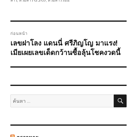
เมนู
ก่อนหน้า
นำทาง
เลขฝาโลง แดนนี่ ศรีภิญโญ มาแรง!
เรื่อง
เมียเผยเลขเด็ดกว้านซื้อลุ้นโชคงวดนี้
ก่อน
เรื่อง
หน้า:
ค้น
ค้นหา: