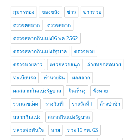
กุมารทอง
ของขลัง
ข่าว
ข่าวหวย
ตรวจตสลาก
ตรวจสลาก
ตรวจสลากกินแบ่ง16 พค 2562
ตรวจสลากกินแบ่งรัฐบาล
ตรวจหวย
ตรวจหวยลาว
ตรวจหวยสนุก
ถ่ายทอดสดหวย
ทะเบียนรถ
ทำนายฝัน
ผลสลาก
ผลสลากกินแบ่งรัฐบาล
ฝันเห็นงู
ฟังหวย
รวมเลขเด็ด
รางวัลที่1
รางวัลที่ 1
ล้างป่าช้า
สลากกินแบ่ง
สลากกินแบ่งรัฐบาล
หลวงพ่อทันใจ
หวย
หวย 16 กพ. 63