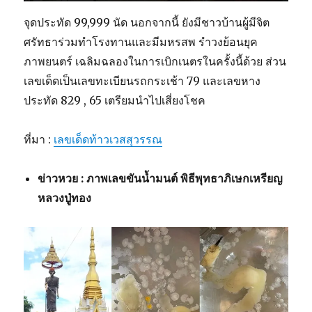
จุดประทัด 99,999 นัด นอกจากนี้ ยังมีชาวบ้านผู้มีจิต
ศรัทธาร่วมทำโรงทานและมีมหรสพ รำวงย้อนยุค
ภาพยนตร์ เฉลิมฉลองในการเบิกเนตรในครั้งนี้ด้วย ส่วน
เลขเด็ดเป็นเลขทะเบียนรถกระเช้า 79 และเลขหาง
ประทัด 829 , 65 เตรียมนำไปเสี่ยงโชค
ที่มา :
เลขเด็ดท้าวเวสสุวรรณ
ข่าวหวย : ภาพเลขขันน้ำมนต์ พิธีพุทธาภิเษกเหรียญ
หลวงปู่ทอง