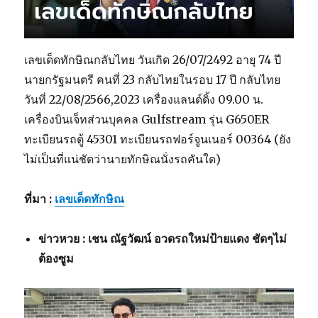
เลขเด็ดทักษิณกลับไทย วันเกิด 26/07/2492 อายุ 74 ปี
นายกรัฐมนตรี คนที่ 23 กลับไทยในรอบ 17 ปี กลับไทย
วันที่ 22/08/2566,2023 เครื่องแลนด์ดิ้ง 09.00 น.
เครื่องบินเจ็ทส่วนบุคคล Gulfstream รุ่น G650ER
ทะเบียนรถตู้ 45301 ทะเบียนรถฟอร์จูนเนอร์ 00364 (ยัง
ไม่เป็นที่แน่ชัดว่านายทักษิณนั่งรถคันใด)
ที่มา :
เลขเด็ดทักษิณ
ข่าวหวย : เชน ณัฐวัฒน์ อวดรถใหม่ป้ายแดง ชัดๆไม่
ต้องซูม