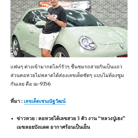
แฟนๆ ต่างเข้ามากดไลก์รัวๆ ชื่นชมรถสวยกันเป็นแถว
ส่วนคอหวยไม่พลาดได้ส่องเลขเด็ดชัดๆ แบบไม่ต้องซูม
กันเลย คือ ฌ-9356
ที่มา :
เลขเด็ดเชนณัฐวัฒน์
ข่าวหวย : คอหวยได้เลขสวย 3 ตัว งาน “หลวงปู่เฮง”
เมฆลอยบังแดด อากาศร้อนเป็นเย็น