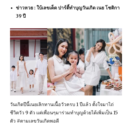
ข่าวหวย : ใบ้เลขเด็ด ปาร์ตี้ทำบุญวันเกิด เนย โชติกา
39 ปี
วันเกิดปีนี้เนยเลิกทานเนื้อวัวครบ 1 ปีแล้ว ตั้งใจมาไถ่
ชีวิตวัว 9 ตัว แต่เพื่อนๆมาร่วมทำบุญด้วยได้เพิ่มเป็น 15
ตัว #ตามเลขวันเกิดพอดี