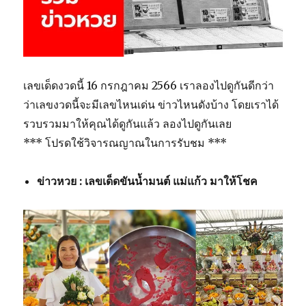
เลขเด็ดงวดนี้ 16 กรกฎาคม 2566 เราลองไปดูกันดีกว่า
ว่าเลขงวดนี้จะมีเลขไหนเด่น ข่าวไหนดังบ้าง โดยเราได้
รวบรวมมาให้คุณได้ดูกันแล้ว ลองไปดูกันเลย
*** โปรดใช้วิจารณญาณในการรับชม ***
ข่าวหวย : เลขเด็ดขันน้ำมนต์ แม่แก้ว มาให้โชค