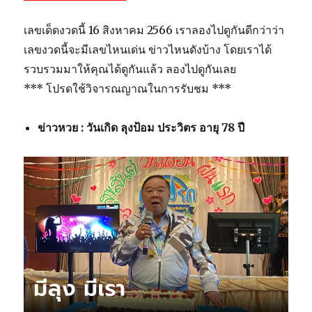
เลขเด็ดงวดนี้ 16 สิงหาคม 2566 เราลองไปดูกันดีกว่าว่า
เลขงวดนี้จะมีเลขไหนเด่น ข่าวไหนดังบ้าง โดยเราได้
รวบรวมมาให้คุณได้ดูกันแล้ว ลองไปดูกันเลย
*** โปรดใช้วิจารณญาณในการรับชม ***
ข่าวหวย : วันเกิด ลุงป้อม ประวิตร อายุ 78 ปี