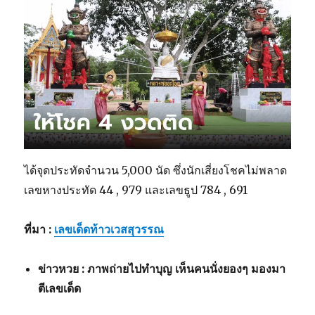
ได้จุดประทัดจำนวน 5,000 นัด ซึ่งนักเสี่ยงโชคไม่พลาด
เลขหางประทัด 44 , 979 และเลขธูป 784 , 691
ที่มา :
เลขเด็ดท้าวเวสสุวรรณ
ข่าวหวย : ภาพถ่ายไปทำบุญ เห็นคนนั่งยองๆ มองมา
ตีเลขเด็ด