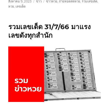
เขียน
สิงหาคม 9, 2023
หมวด
ข่าว
ป้าย
ข่าวหวย
,
ถ่ายทอดสดหวย
,
รวมเลขเด็ด
,
เมื่อ
หวย
,
เลขเด็ด
หมู่
กำกับ
รวมเลขเด็ด 31/7/66 มาแรง
เลขดังทุกสำนัก