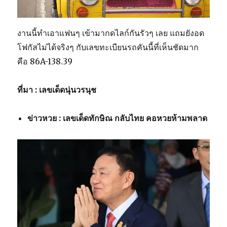
งานนี้ทำเอาแฟนๆ เข้ามากดไลก์กันรัวๆ เลย แถมยังอด
โฟกัสไม่ได้จริงๆ กับเลขทะเบียนรถคันนี้ที่เห็นชัดมาก
คือ 86A-138.39
ที่มา : เลขเด็ดนุ่นวรนุช
ข่าวหวย : เลขเด็ดทักษิณ กลับไทย คอหวยห้ามพลาด