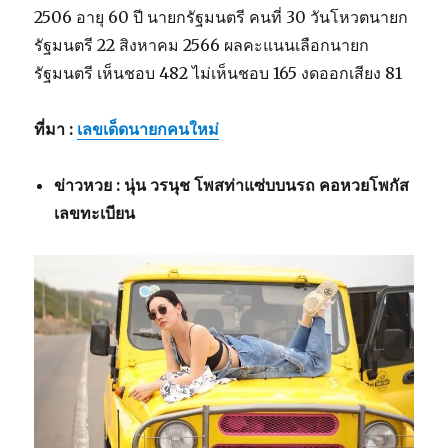
2506 อายุ 60 ปี นายกรัฐมนตรี คนที่ 30 วันโหวตนายก
รัฐมนตรี 22 สิงหาคม 2566 ผลคะแนนเลือกนายก
รัฐมนตรี เห็นชอบ 482 ไม่เห็นชอบ 165 งดออกเสียง 81
ที่มา :
เลขเด็ดนายกคนใหม่
ข่าวหวย : นุ่น วรนุช โพสท่าแซ่บบนรถ คอหวยโพกัส
เลขทะเบียน