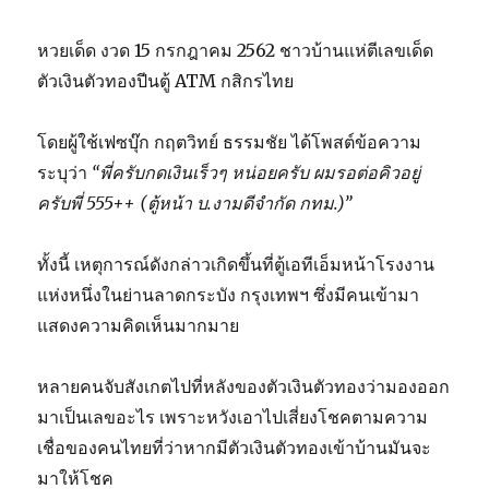
หวยเด็ด งวด 15 กรกฎาคม 2562 ชาวบ้านแห่ตีเลขเด็ด
ตัวเงินตัวทองปีนตู้ ATM กสิกรไทย
โดยผู้ใช้เฟซบุ๊ก กฤตวิทย์ ธรรมชัย ได้โพสต์ข้อความ
ระบุว่า
“พี่ครับกดเงินเร็วๆ หน่อยครับ ผมรอต่อคิวอยู่
ครับพี่ 555++ (ตู้หน้า บ.งามดีจำกัด กทม.)”
ทั้งนี้ เหตุการณ์ดังกล่าวเกิดขึ้นที่ตู้เอทีเอ็มหน้าโรงงาน
แห่งหนึ่งในย่านลาดกระบัง กรุงเทพฯ ซึ่งมีคนเข้ามา
แสดงความคิดเห็นมากมาย
หลายคนจับสังเกตไปที่หลังของตัวเงินตัวทองว่ามองออก
มาเป็นเลขอะไร เพราะหวังเอาไปเสี่ยงโชคตามความ
เชื่อของคนไทยที่ว่าหากมีตัวเงินตัวทองเข้าบ้านมันจะ
มาให้โชค