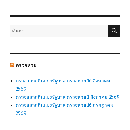
หน้า
นำทาง
ก่อน
หน้า
เรื่อง
ค้น
ค้นหา:
ตรวจหวย
ตรวจสลากกินแบ่งรัฐบาล ตรวจหวย 16 สิงหาคม
2569
ตรวจสลากกินแบ่งรัฐบาล ตรวจหวย 1 สิงหาคม 2569
ตรวจสลากกินแบ่งรัฐบาล ตรวจหวย 16 กรกฎาคม
2569