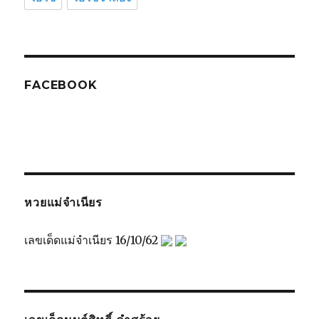
FACEBOOK
หวยแม่จำเนียร
เลขเด็ดแม่จำเนียร 16/10/62