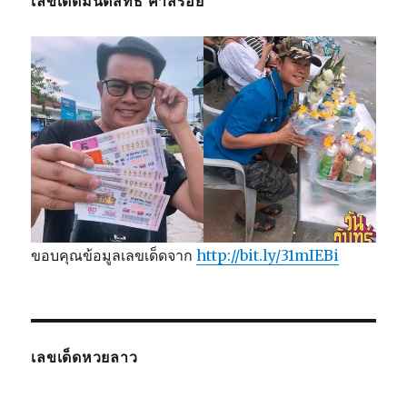
เลขเด็ดมนต์สิทธิ์ คำสร้อย
ขอบคุณข้อมูลเลขเด็ดจาก
http://bit.ly/31mIEBi
เลขเด็ดหวยลาว