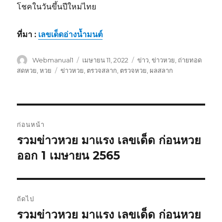
โชคในวันขึ้นปีใหม่ไทย
ที่มา :
เลขเด็ดอ่างน้ำมนต์
ผู้
Webmanual1
เขียน
เมษายน 11, 2022
หมวด
ข่าว
,
ข่าวหวย
,
ถ่ายทอด
เขียน
เมื่อ
หมู่
สดหวย
,
หวย
ป้าย
ข่าวหวย
,
ตรวจสลาก
,
ตรวจหวย
,
ผลสลาก
กำกับ
เมนู
ก่อนหน้า
นำทาง
รวมข่าวหวย มาแรง เลขเด็ด ก่อนหวย
เรื่อง
ออก 1 เมษายน 2565
ก่อน
เรื่อง
หน้า:
ถัดไป
รวมข่าวหวย มาแรง เลขเด็ด ก่อนหวย
เรื่อง