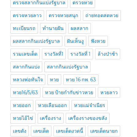
ตรวจสลากกินแบ่งรัฐบาล
ตรวจหวย
ตรวจหวยลาว
ตรวจหวยสนุก
ถ่ายทอดสดหวย
ทะเบียนรถ
ทำนายฝัน
ผลสลาก
ผลสลากกินแบ่งรัฐบาล
ฝันเห็นงู
ฟังหวย
รวมเลขเด็ด
รางวัลที่1
รางวัลที่ 1
ล้างป่าช้า
สลากกินแบ่ง
สลากกินแบ่งรัฐบาล
หลวงพ่อทันใจ
หวย
หวย 16 กพ. 63
หวย16/5/63
หวย ป้ายกำกับข่าวหวย
หวยลาว
หวยออก
หวยเลือนออก
หวยแม่จำเนียร
หวยไอ้ไข่
เครื่องราง
เครื่องรางของขลัง
เลขดัง
เลขเด็ด
เลขเด็ดงวดนี้
เลขเด็ดนายก