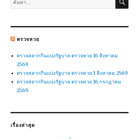
ค้นหา:
ตรวจหวย
ตรวจสลากกินแบ่งรัฐบาล ตรวจหวย 16 สิงหาคม
2569
ตรวจสลากกินแบ่งรัฐบาล ตรวจหวย 1 สิงหาคม 2569
ตรวจสลากกินแบ่งรัฐบาล ตรวจหวย 16 กรกฎาคม
2569
เรื่องล่าสุด