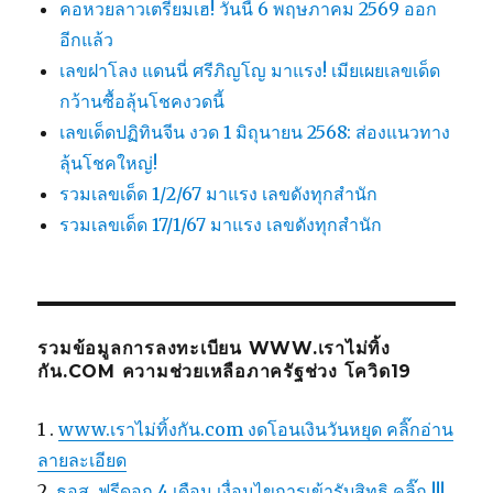
คอหวยลาวเตรียมเฮ! วันนี้ 6 พฤษภาคม 2569 ออก
อีกแล้ว
เลขฝาโลง แดนนี่ ศรีภิญโญ มาแรง! เมียเผยเลขเด็ด
กว้านซื้อลุ้นโชคงวดนี้
เลขเด็ดปฏิทินจีน งวด 1 มิถุนายน 2568: ส่องแนวทาง
ลุ้นโชคใหญ่!
รวมเลขเด็ด 1/2/67 มาแรง เลขดังทุกสำนัก
รวมเลขเด็ด 17/1/67 มาแรง เลขดังทุกสำนัก
รวมข้อมูลการลงทะเบียน WWW.เราไม่ทิ้ง
กัน.COM ความช่วยเหลือภาครัฐช่วง โควิด19
1 .
www.เราไม่ทิ้งกัน.com งดโอนเงินวันหยุด คลิ๊กอ่าน
ลายละเอียด
2.
ธอส. ฟรีดอก 4 เดือน เงื่อนไขการเข้ารับสิทธิ คลิ๊ก !!!