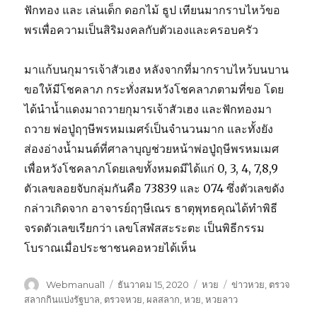
ฟักทอง และ เล่นเด็ก ดอกไม้ ธูป เทียนมากราบไหว้ขอ
พรเพื่อความเป็นสิริมงคลกับตัวเองและครอบครัว
มาแก้บนกุมารเจ้าสัวเฮง หลังจากที่มากราบไหว้บนบาน
ขอให้มีโชคลาภ กระทั่งสมหวังโชคลาภตามที่ขอ โดย
ได้นำน้ำแดงมาถวายกุมารเจ้าสัวเฮง และฟักทองมา
ถวาย พ่อปู่ฤๅษีพรหมเมศร์เป็นจำนวนมาก และทั้งยัง
ส่องอ่างน้ำมนต์ที่ศาลาบุญช่วยหน้าพ่อปู่ฤษีพรหมเมศ
เพื่อหวังโชคลาภโดยเลขทั้งหมดมีได้แก่ 0, 3, 4, 7,8,9
ตัวเลขลอยจับกลุ่มกันคือ 73839 และ 074 ซึ่งตัวเลขดัง
กล่าวเกิดจาก อาจารย์ฤๅษีเณร ธาตุพุทธคุณได้ทำพิธี
จรดตัวเลขเรียกว่า เลขโสฬสสะระตะ เป็นพิธีกรรม
โบราณเมื่อประชาชนคอหวยได้เห็น
ผู้
Webmanual1
เขียน
ธันวาคม 15, 2020
หมวด
หวย
ป้าย
ข่าวหวย
,
ตรวจ
เขียน
เมื่อ
หมู่
กำกับ
สลากกินแบ่งรัฐบาล
,
ตรวจหวย
,
ผลสลาก
,
หวย
,
หวยลาว