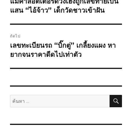
แม่ค้าลอตเตอรี่ดวงเฮงถูกเลขท้ายเป็น
เรื่อง
แสน “ไอ้จ้าว” เด็กวัดชาวเข้าฝัน
ก่อน
เรื่อง
หน้า:
ถัดไป
เลขทะเบียนรถ “บิ๊กตู่” เกลี้ยงแผง หา
เรื่อง
ยากจนราคาดีดไปเท่าตัว
ต่อ
ไป:
ค้น
ค้นหา: