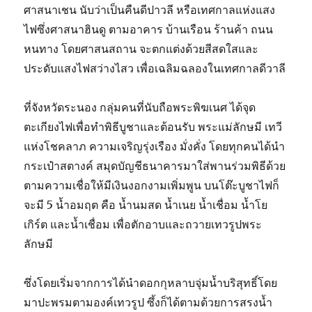
ศาสนาเชน นับว่าเป็นคืนดีปาวลี หรือเทศกาลแห่งแสง
ไฟซึ่งศาสนาฮินดู ตามอาคาร บ้านเรือน ร้านค้า ถนน
หนทาง โดยศาสนสถาน จะตกแต่งด้วยสีสดใสและ
ประดับแสงไฟสว่างไสว เพื่อเฉลิมฉลองในเทศกาลดีวาลี
ที่จังหวัดระนอง กลุ่มคนที่นับถือพระพิฆเนศ ได้จุด
ตะเกียงไฟเพื่อทำพิธีบูชาและต้อนรับ พระแม่ลักษมี เทวี
แห่งโชคลาภ ความเจริญรุ่งเรือง มั่งคั่ง โดยทุกคนได้นำ
กระเป๋าสตางค์ สมุดบัญชีธนาคารมาใส่พานร่วมพิธีด้วย
ตามความเชื่อให้มีเงินงอกงามเพิ่มพูน บนโต๊ะบูชาไฟก็
จะมี 5 น้ำอมฤต คือ น้ำนมสด น้ำเนย น้ำเชื่อม น้ำโย
เกิร์ต และน้ำเชื่อม เพื่อตักอาบและถวายเทวรูปพระ
ลักษมี
ซึ่งโดยเริ่มจากการได้นำดอกกุหลาบจุ่มน้ำบริสุทธิ์โดย
มาปะพรมตามองค์เทวรูป ซึ้งก็ได้ตามด้วยการสรงน้ำ