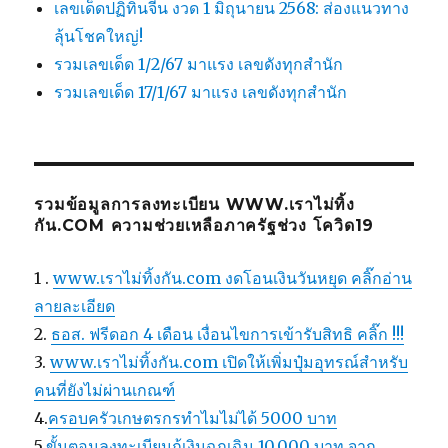
เลขเด็ดปฏิทินจีน งวด 1 มิถุนายน 2568: ส่องแนวทาง
ลุ้นโชคใหญ่!
รวมเลขเด็ด 1/2/67 มาแรง เลขดังทุกสำนัก
รวมเลขเด็ด 17/1/67 มาแรง เลขดังทุกสำนัก
รวมข้อมูลการลงทะเบียน WWW.เราไม่ทิ้ง
กัน.COM ความช่วยเหลือภาครัฐช่วง โควิด19
1 .
www.เราไม่ทิ้งกัน.com งดโอนเงินวันหยุด คลิ๊กอ่าน
ลายละเอียด
2.
ธอส. ฟรีดอก 4 เดือน เงื่อนไขการเข้ารับสิทธิ คลิ๊ก !!!
3.
www.เราไม่ทิ้งกัน.com เปิดให้เพิ่มปุ๋มอุทรณ์สำหรับ
คนที่ยังไม่ผ่านเกณฑ์
4.
ครอบครัวเกษตรกรทำไมไม่ได้ 5000 บาท
5.
ขั้นตอนลงทะเบียนกู้เงินฉุกเฉิน 10,000 บาท จาก