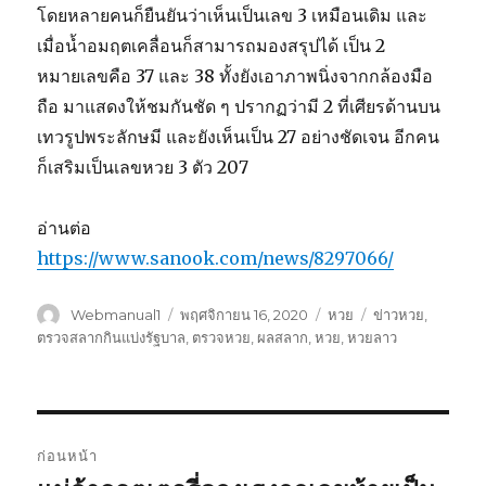
โดยหลายคนก็ยืนยันว่าเห็นเป็นเลข 3 เหมือนเดิม และ
เมื่อน้ำอมฤตเคลื่อนก็สามารถมองสรุปได้ เป็น 2
หมายเลขคือ 37 และ 38 ทั้งยังเอาภาพนิ่งจากกล้องมือ
ถือ มาแสดงให้ชมกันชัด ๆ ปรากฏว่ามี 2 ที่เศียรด้านบน
เทวรูปพระลักษมี และยังเห็นเป็น 27 อย่างชัดเจน อีกคน
ก็เสริมเป็นเลขหวย 3 ตัว 207
อ่านต่อ
https://www.sanook.com/news/8297066/
ผู้
Webmanual1
เขียน
พฤศจิกายน 16, 2020
หมวด
หวย
ป้าย
ข่าวหวย
,
เขียน
เมื่อ
หมู่
กำกับ
ตรวจสลากกินแบ่งรัฐบาล
,
ตรวจหวย
,
ผลสลาก
,
หวย
,
หวยลาว
เมนู
ก่อนหน้า
นำทาง