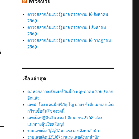
ตรวจหวย
ตรวจสลากกินแบ่งรัฐบาล ตรวจหวย 16 สิงหาคม
2569
ตรวจสลากกินแบ่งรัฐบาล ตรวจหวย 1 สิงหาคม
2569
ตรวจสลากกินแบ่งรัฐบาล ตรวจหวย 16 กรกฎาคม
2569
้
เรื่องล่าสุด
คอหวยลาวเตรียมเฮ! วันนี้ 6 พฤษภาคม 2569 ออก
อีกแล้ว
เลขฝาโลง แดนนี่ ศรีภิญโญ มาแรง! เมียเผยเลขเด็ด
กว้านซื้อลุ้นโชคงวดนี้
เลขเด็ดปฏิทินจีน งวด 1 มิถุนายน 2568: ส่อง
แนวทางลุ้นโชคใหญ่!
รวมเลขเด็ด 1/2/67 มาแรง เลขดังทุกสำนัก
รวมเลขเด็ด 17/1/67 มาแรง เลขดังทุกสำนัก