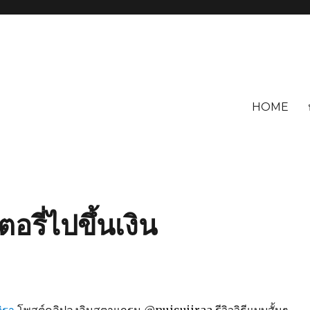
HOME
ตอรี่ไปขึ้นเงิน