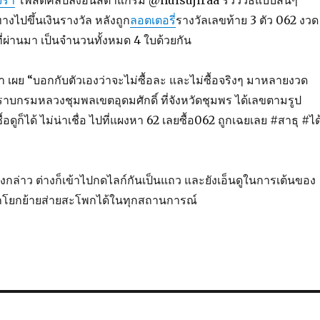
จิรา
โพสต์คลิปลงอินสตาแกรม @nuisujiraa รีวิววิธีแบบสั้นๆ
งไปขึ้นเงินรางวัล หลังถูก
ลอตเตอรี่
รางวัลเลขท้าย 3 ตัว 062 งวด
 ที่ผ่านมา เป็นจำนวนทั้งหมด 4 ใบด้วยกัน
ุจิรา เผย “บอกกับตัวเองว่าจะไม่ซื้อละ และไม่ซื้อจริงๆ มาหลายงวด
บกรมหลวงชุมพลเขตอุดมศักดิ์ ที่จังหวัดชุมพร ได้เลขตามรูป
้อดูก็ได้ ไม่น่าเชื่อ ไปที่แผงหา 62 เลยซื้อ062 ถูกเฉยเลย #สาธุ #ได
ังกล่าว ต่างก็เข้าไปกดไลก์กันเป็นแถว และยังเอ็นดูในการเต้นของ
มารถโยกย้ายส่ายสะโพกได้ในทุกสถานการณ์