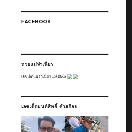
FACEBOOK
หวยแม่จำเนียร
เลขเด็ดแม่จำเนียร 16/10/62
เลขเด็ดมนต์สิทธิ์ คำสร้อย