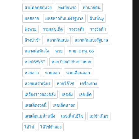
ถ่ายทอดสดหวย
ทะเบียนรถ
ทำนายฝัน
ผลสลาก
ผลสลากกินแบ่งรัฐบาล
ฝันเห็นงู
ฟังหวย
รวมเลขเด็ด
รางวัลที่1
รางวัลที่ 1
ล้างป่าช้า
สลากกินแบ่ง
สลากกินแบ่งรัฐบาล
หลวงพ่อทันใจ
หวย
หวย 16 กพ. 63
หวย16/5/63
หวย ป้ายกำกับข่าวหวย
หวยลาว
หวยออก
หวยเลือนออก
หวยแม่จำเนียร
หวยไอ้ไข่
เครื่องราง
เครื่องรางของขลัง
เลขดัง
เลขเด็ด
เลขเด็ดงวดนี้
เลขเด็ดนายก
เลขเด็ดแม่น้ำหนึ่ง
เลขเด็ดไอ้ไข่
แม่จำเนียร
ไอ้ไข่
ไอ้ไข่จำลอง