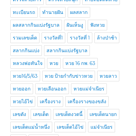
ทะเบียนรถ
ทำนายฝัน
ผลสลาก
ผลสลากกินแบ่งรัฐบาล
ฝันเห็นงู
ฟังหวย
รวมเลขเด็ด
รางวัลที่1
รางวัลที่ 1
ล้างป่าช้า
สลากกินแบ่ง
สลากกินแบ่งรัฐบาล
หลวงพ่อทันใจ
หวย
หวย 16 กพ. 63
หวย16/5/63
หวย ป้ายกำกับข่าวหวย
หวยลาว
หวยออก
หวยเลือนออก
หวยแม่จำเนียร
หวยไอ้ไข่
เครื่องราง
เครื่องรางของขลัง
เลขดัง
เลขเด็ด
เลขเด็ดงวดนี้
เลขเด็ดนายก
เลขเด็ดแม่น้ำหนึ่ง
เลขเด็ดไอ้ไข่
แม่จำเนียร