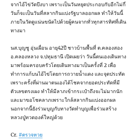
จากไอ้ไข่วัดบึงบา เพราะเป็นวันหยุดประกอบกับอีกไม่กี่
วันก็จะเป็นวันที่สลากกินแบ่งรัฐบาลออกผล ทำให้วันนี้
ภายในวัดดูแน่นขนัดไปด้วยผู้คนจากทั่วทุกสารทิศที่เดิน
ทางมา
นส.บุญชู อุ่นเผื่อน อายุ42ปี ชาวบ้านพื้นที่ ต.คลองสอง
อ.คลองหลวง จ.ปทุมธานี เปิดเผยว่า วันนี้ตนเองเดินทาง
มาพร้อมครอบครัวโดยเดินทางมาเป็นครั้งที่ 2 เพื่อ
ทำการแก้บนไอ้ไข่โดยการถวายน้ำแดง และจุดประทัด
เพราะครั้งที่ผ่านมาตนเองได้โชคจากยอดประทัดที่มี
ตัวเลขตรงเผง ทำให้มีลาภเข้ากระเป๋าถึงจะไม่มากนัก
และมาขอโชคลาภเพราะใกล้สลากกินแบ่งออกผล
นอกจากนี้ยังร่วมบุญกับทางวัดทำบุญเพื่อร่วมสร้าง
หลวงปู่ทวดองค์ใหญ่ด้วย
Cr.
#ตรวจหวย