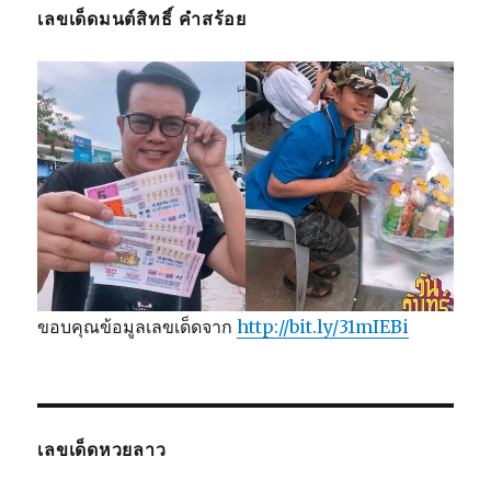
เลขเด็ดมนต์สิทธิ์ คำสร้อย
ขอบคุณข้อมูลเลขเด็ดจาก
http://bit.ly/31mIEBi
เลขเด็ดหวยลาว