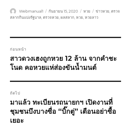
ผู้
Webmanual1
เขียน
กันยายน 15, 2020
หมวด
หวย
ป้าย
ข่าวหวย
,
ตรวจ
เขียน
เมื่อ
หมู่
กำกับ
สลากกินแบ่งรัฐบาล
,
ตรวจหวย
,
ผลสลาก
,
หวย
,
หวยลาว
เมนู
ก่อนหน้า
นำทาง
สาวดวงเฮงถูกหวย 12 ล้าน จากคำชะ
เรื่อง
โนด คอหวยแห่ส่องขันน้ำมนต์
ก่อน
เรื่อง
หน้า:
ถัดไป
มาแล้ว ทะเบียนรถนายกฯ เปิดงานที่
เรื่อง
ชุมชนบึงบางซื่อ “บิ๊กตู่” เตือนอย่าซื้อ
ต่อ
ไป:
เยอะ