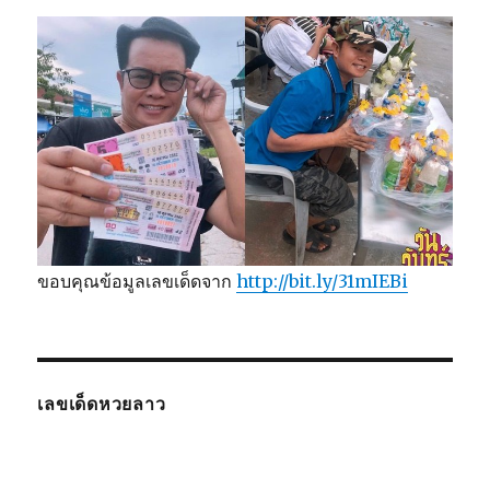
ขอบคุณข้อมูลเลขเด็ดจาก
http://bit.ly/31mIEBi
เลขเด็ดหวยลาว