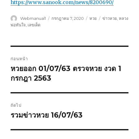
https://www.sanook.com/news/8200690/
ผู้
Webmanual1
เขียน
กรกฎาคม 7, 2020
หมวด
หวย
ป้าย
ข่าวหวย
,
หลวง
เขียน
เมื่อ
หมู่
กำกับ
พ่อทันใจ
,
เลขเด็ด
เมนู
ก่อนหน้า
นำทาง
หวยออก 01/07/63 ตรวจหวย งวด 1
เรื่อง
กรกฎา 2563
ก่อน
เรื่อง
หน้า:
ถัดไป
รวมข่าวหวย 16/07/63
เรื่อง
ต่อ
ไป: