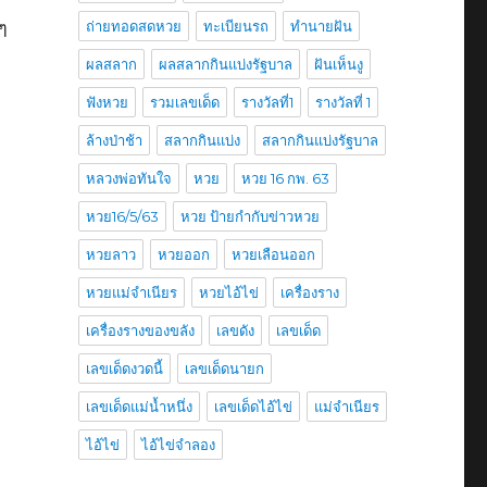
ๆ
ถ่ายทอดสดหวย
ทะเบียนรถ
ทำนายฝัน
ผลสลาก
ผลสลากกินแบ่งรัฐบาล
ฝันเห็นงู
ฟังหวย
รวมเลขเด็ด
รางวัลที่1
รางวัลที่ 1
ล้างป่าช้า
สลากกินแบ่ง
สลากกินแบ่งรัฐบาล
หลวงพ่อทันใจ
หวย
หวย 16 กพ. 63
หวย16/5/63
หวย ป้ายกำกับข่าวหวย
หวยลาว
หวยออก
หวยเลือนออก
หวยแม่จำเนียร
หวยไอ้ไข่
เครื่องราง
เครื่องรางของขลัง
เลขดัง
เลขเด็ด
เลขเด็ดงวดนี้
เลขเด็ดนายก
เลขเด็ดแม่น้ำหนึ่ง
เลขเด็ดไอ้ไข่
แม่จำเนียร
ไอ้ไข่
ไอ้ไข่จำลอง