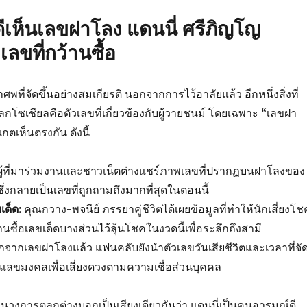
เห็นเลขฝาโลง แดนนี่ ศรีภิญโญ
ลขที่กว้านซื้อ
พที่จัดขึ้นอย่างสมเกียรติ นอกจากการไว้อาลัยแล้ว อีกหนึ่งสิ่งที่
กโซเชียลคือตัวเลขที่เกี่ยวข้องกับผู้วายชนม์ โดยเฉพาะ “เลขฝา
กตเห็นตรงกัน ดังนี้
ู้ที่มาร่วมงานและชาวเน็ตต่างแชร์ภาพเลขที่ปรากฏบนฝาโลงของ
ึ่งกลายเป็นเลขที่ถูกถามถึงมากที่สุดในตอนนี้
เด็ด:
คุณกวาง-พจนีย์ ภรรยาคู่ชีวิตได้เผยข้อมูลที่ทำให้นักเสี่ยงโช
ว้านซื้อเลขเด็ดบางส่วนไว้ลุ้นโชคในงวดนี้เพื่อระลึกถึงสามี
จากเลขฝาโลงแล้ว แฟนคลับยังนำตัวเลขวันเสียชีวิตและเวลาที่จั
็นเลขมงคลเพื่อเสี่ยงดวงตามความเชื่อส่วนบุคคล
ในวงการตลกต่างบอกเป็นเสียงเดียวกันว่า แดนนี่เป็นคนอารมณ์ดี