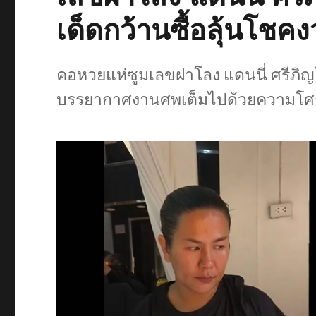
เด็ดกว้านซื้อลุ้นโชคงว
คอหวยแห่ซูมเลขฝาโลง แดนนี่ ศรีภิญโ
บรรยากาศงานศพเต็มไปด้วยความโศกเ