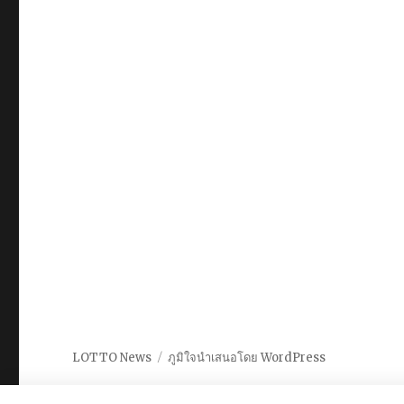
LOTTO News
ภูมิใจนำเสนอโดย WordPress