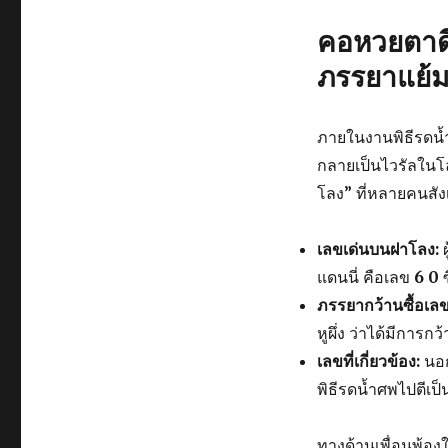
คอหวยตาดี
ภรรยาแย้มเ
ภายในงานพิธีรดน้ำศ
กลายเป็นไวรัลในโล
โลง” ที่หลายคนสังเ
เลขเด่นบนฝาโลง:
ผ
แดนนี่ คือเลข
6 0
ซ
ภรรยากว้านซื้อเลข
หูผึ่ง ว่าได้มีการก
เลขที่เกี่ยวข้อง:
นอก
พิธีรดน้ำศพไปตีเป
ทางด้านเพื่อนพ้อง