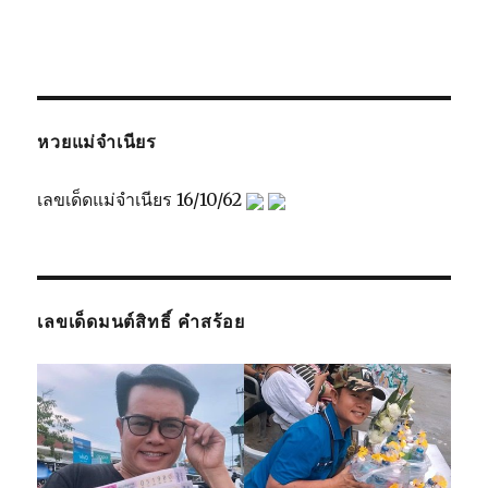
หวยแม่จำเนียร
เลขเด็ดแม่จำเนียร 16/10/62
เลขเด็ดมนต์สิทธิ์ คำสร้อย