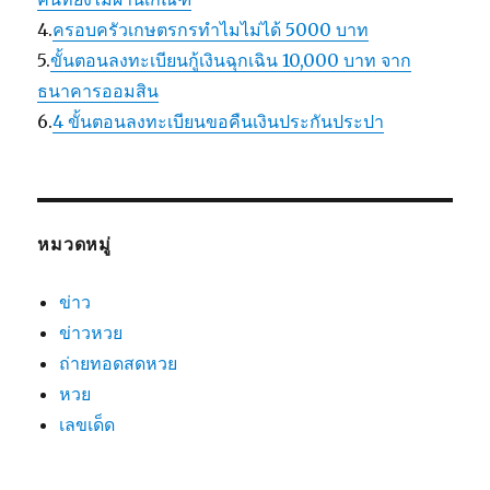
4.
ครอบครัวเกษตรกรทำไมไม่ได้ 5000 บาท
5.
ขั้นตอนลงทะเบียนกู้เงินฉุกเฉิน 10,000 บาท จาก
ธนาคารออมสิน
6.
4 ขั้นตอนลงทะเบียนขอคืนเงินประกันประปา
หมวดหมู่
ข่าว
ข่าวหวย
ถ่ายทอดสดหวย
หวย
เลขเด็ด