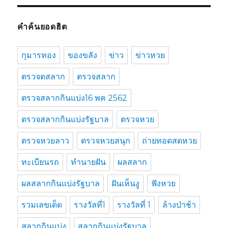
คำค้นยอดฮิต
กุมารทอง
ของขลัง
ข่าว
ข่าวหวย
ตรวจตสลาก
ตรวจสลาก
ตรวจสลากกินแบ่ง16 พค 2562
ตรวจสลากกินแบ่งรัฐบาล
ตรวจหวย
ตรวจหวยลาว
ตรวจหวยสนุก
ถ่ายทอดสดหวย
ทะเบียนรถ
ทำนายฝัน
ผลสลาก
ผลสลากกินแบ่งรัฐบาล
ฝันเห็นงู
ฟังหวย
รวมเลขเด็ด
รางวัลที่1
รางวัลที่ 1
ล้างป่าช้า
สลากกินแบ่ง
สลากกินแบ่งรัฐบาล