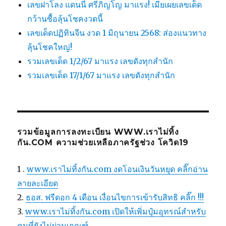
เลขฝาโลง แดนนี่ ศรีภิญโญ มาแรง! เมียเผยเลขเด็ด
กว้านซื้อลุ้นโชคงวดนี้
เลขเด็ดปฏิทินจีน งวด 1 มิถุนายน 2568: ส่องแนวทาง
ลุ้นโชคใหญ่!
รวมเลขเด็ด 1/2/67 มาแรง เลขดังทุกสำนัก
รวมเลขเด็ด 17/1/67 มาแรง เลขดังทุกสำนัก
รวมข้อมูลการลงทะเบียน WWW.เราไม่ทิ้ง
กัน.COM ความช่วยเหลือภาครัฐช่วง โควิด19
1 .
www.เราไม่ทิ้งกัน.com งดโอนเงินวันหยุด คลิ๊กอ่าน
ลายละเอียด
2.
ธอส. ฟรีดอก 4 เดือน เงื่อนไขการเข้ารับสิทธิ คลิ๊ก !!!
3.
www.เราไม่ทิ้งกัน.com เปิดให้เพิ่มปุ๋มอุทรณ์สำหรับ
คนที่ยังไม่ผ่านเกณฑ์